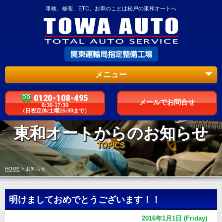
車検、修理、ETC、お車のことは松戸の東和オートへ
メニュー
0120-108-495
メールでお問合せ
8:30-17:30
（日祝定休/土曜15:00まで）
東和オートからのお知らせ
TOPICS
HOME
>
お知らせ
明けましておめでとうございます！！
2016年1月1日 (Friday)